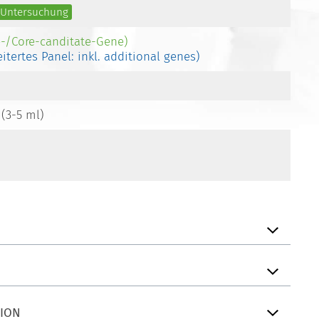
e Untersuchung
e-/Core-canditate-Gene)
eitertes Panel: inkl. additional genes)
 (3-5 ml)
TION