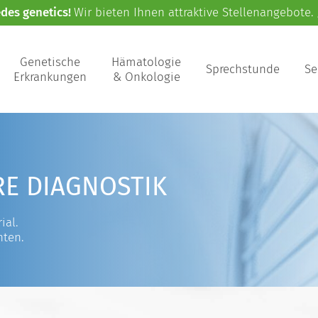
edes genetics!
Wir bieten Ihnen attraktive Stellenangebote.
Genetische
Hämatologie
Sprechstunde
Se
Erkrankungen
& Onkologie
RE DIAGNOSTIK
ial.
nten.