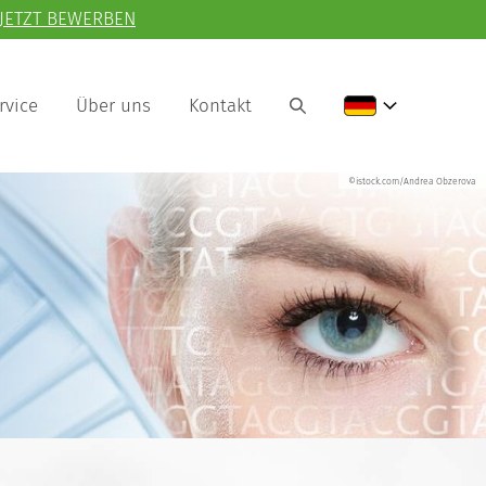
JETZT BEWERBEN
rvice
Über uns
Kontakt
©istock.com/Andrea Obzerova