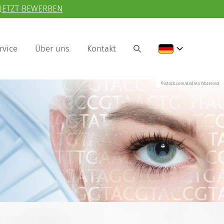
JETZT BEWERBEN
rvice
Über uns
Kontakt
©istock.com/Andrea Obzerova