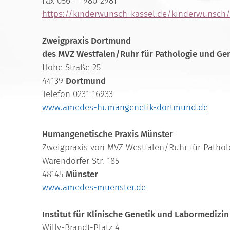
Fax 0561 – 980-2981
https://kinderwunsch-kassel.de/kinderwunsc
Zweigpraxis Dortmund
des MVZ Westfalen/Ruhr für Pathologie und Ge
Hohe Straße 25
44139
Dortmund
Telefon 0231 16933
www.amedes-humangenetik-dortmund.de
Humangenetische Praxis Münster
Zweigpraxis von MVZ Westfalen/Ruhr für Patho
Warendorfer Str. 185
48145
Münster
www.amedes-muenster.de
Institut für Klinische Genetik und Labormediz
Willy-Brandt-Platz 4