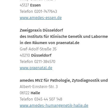
45127
Essen
Telefon 0201-7477643
www.amedes-
essen.de
Zweigpraxis Düsseldorf
des Instituts für Klinische Genetik und Labor
in den Räumen von praenatal.de
Graf-Adolf-Straße 35
40210
Düsseldorf
Telefon 0211-384570
www.praenatal.de
amedes MVZ für Pathologie, Zytodiagnostik un
Albert-Einstein-Str. 3
06122
Halle
Telefon 0345 44 507 148
www.amedes-humangenetik-halle.de