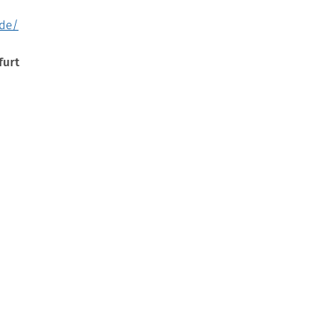
de/
furt