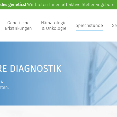
edes genetics!
Wir bieten Ihnen attraktive Stellenangebote.
Genetische
Hämatologie
Sprechstunde
Se
Erkrankungen
& Onkologie
RE DIAGNOSTIK
ial.
nten.