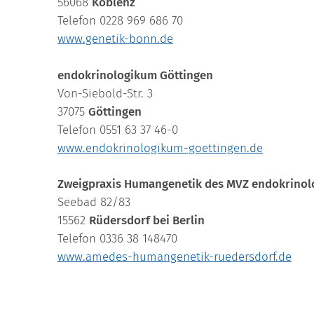
56068
Koblenz
Telefon 0228 969 686 70
www.genetik-bonn.de
endokrinologikum Göttingen
Von-Siebold-Str. 3
37075
Göttingen
Telefon 0551 63 37 46-0
www.endokrinologikum-goettingen.de
Zweigpraxis Humangenetik des MVZ endokrinol
Seebad 82/83
15562
Rüdersdorf bei Berlin
Telefon 0336 38 148470
www.amedes-humangenetik-ruedersdorf.de