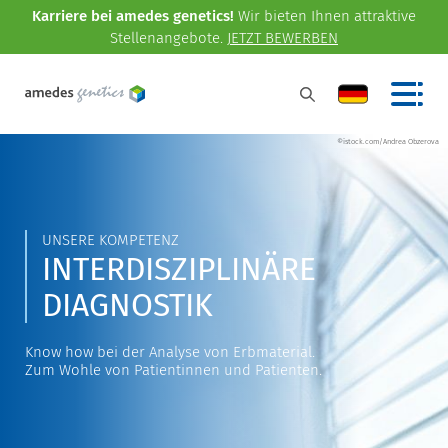
Karriere bei amedes genetics!
Wir bieten Ihnen attraktive
Stellenangebote.
JETZT BEWERBEN
©istock.com/Andrea Obzerova
UNSERE KOMPETENZ
INTERDISZIPLINÄRE
DIAGNOSTIK
Know how bei der Analyse von Erbmaterial.
Zum Wohle von Patientinnen und Patienten.