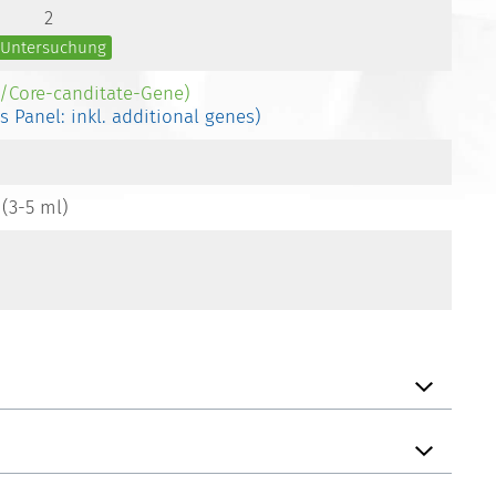
2
e Untersuchung
-/Core-canditate-Gene)
es Panel: inkl. additional genes)
 (3-5 ml)