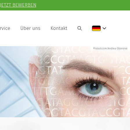
JETZT BEWERBEN
rvice
Über uns
Kontakt
©istock.com/Andrea Obzerova