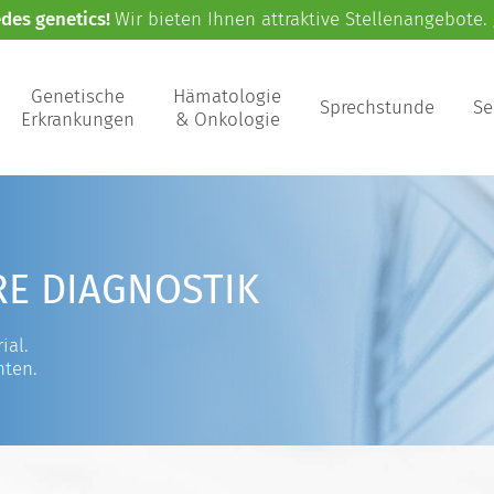
edes genetics!
Wir bieten Ihnen attraktive Stellenangebote.
Genetische
Hämatologie
Sprechstunde
Se
Erkrankungen
& Onkologie
RE DIAGNOSTIK
ial.
nten.