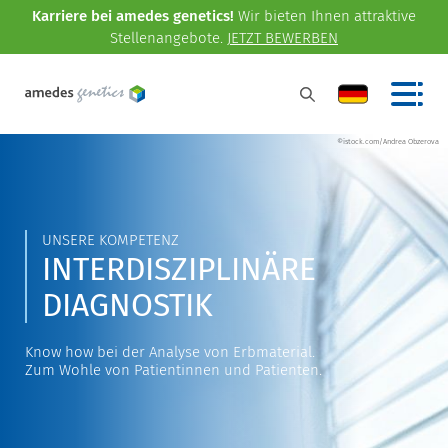
Karriere bei amedes genetics!
Wir bieten Ihnen attraktive
Stellenangebote.
JETZT BEWERBEN
©istock.com/Andrea Obzerova
UNSERE KOMPETENZ
INTERDISZIPLINÄRE
DIAGNOSTIK
Know how bei der Analyse von Erbmaterial.
Zum Wohle von Patientinnen und Patienten.