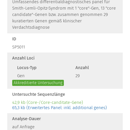
Umfassendes differentialdiagnostisches panel für
Smith-Lemli-Opitz-Syndrom mit 1 "core"-Gen, 13 "core
candidate"-Genen bzw. zusammen genommen 29
kuratierten Genen gemäß klinischer
Verdachtsdiagnose
ID
SP5011
Anzahl Loci
Locus-Typ
Anzahl
Gen
29
Akkreditierte Untersuchung
Untersuchte Sequenzlänge
42,9 kb (Core-/Core-canditate-Gene)
65,3 kb (Erweitertes Panel: inkl. additional genes)
Analyse-Dauer
auf Anfrage