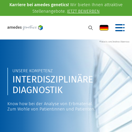
Karriere bei amedes genetics!
Wir bieten Ihnen attraktive
Stellenangebote.
JETZT BEWERBEN
©istock.com/Andrea Obzerova
UNSERE KOMPETENZ
INTERDISZIPLINÄRE
DIAGNOSTIK
Know how bei der Analyse von Erbmaterial.
Zum Wohle von Patientinnen und Patienten.