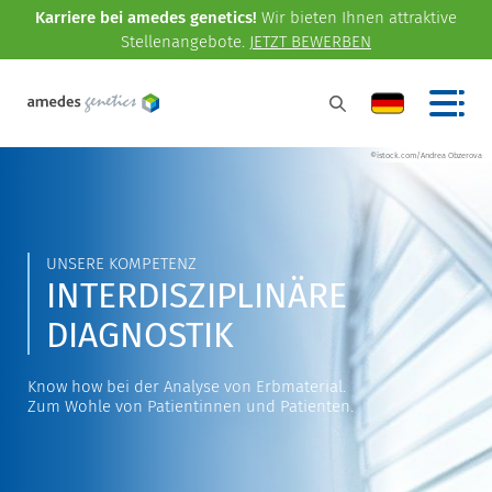
Karriere bei amedes genetics!
Wir bieten Ihnen attraktive
Stellenangebote.
JETZT BEWERBEN
©istock.com/Andrea Obzerova
UNSERE KOMPETENZ
INTERDISZIPLINÄRE
DIAGNOSTIK
Know how bei der Analyse von Erbmaterial.
Zum Wohle von Patientinnen und Patienten.