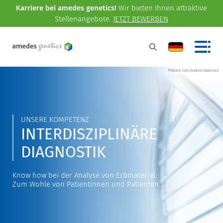
Karriere bei amedes genetics!
Wir bieten Ihnen attraktive
Stellenangebote.
JETZT BEWERBEN
©istock.com/Andrea Obzerova
UNSERE KOMPETENZ
INTERDISZIPLINÄRE
DIAGNOSTIK
Know how bei der Analyse von Erbmaterial.
Zum Wohle von Patientinnen und Patienten.