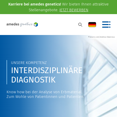
Karriere bei amedes genetics!
Wir bieten Ihnen attraktive
Stellenangebote.
JETZT BEWERBEN
©istock.com/Andrea Obzerova
UNSERE KOMPETENZ
INTERDISZIPLINÄRE
DIAGNOSTIK
Know how bei der Analyse von Erbmaterial.
Zum Wohle von Patientinnen und Patienten.