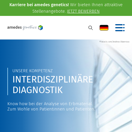
Karriere bei amedes genetics!
Wir bieten Ihnen attraktive
Stellenangebote.
JETZT BEWERBEN
©istock.com/Andrea Obzerova
UNSERE KOMPETENZ
INTERDISZIPLINÄRE
DIAGNOSTIK
Know how bei der Analyse von Erbmaterial.
Zum Wohle von Patientinnen und Patienten.