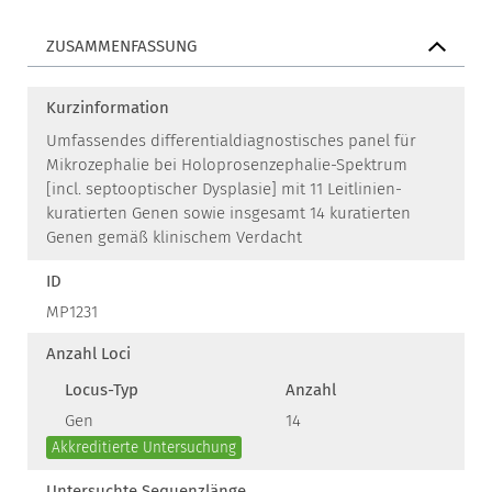
ZUSAMMENFASSUNG
Kurzinformation
Umfassendes differentialdiagnostisches panel für
Mikrozephalie bei Holoprosenzephalie-Spektrum
[incl. septooptischer Dysplasie] mit 11 Leitlinien-
kuratierten Genen sowie insgesamt 14 kuratierten
Genen gemäß klinischem Verdacht
ID
MP1231
Anzahl Loci
Locus-Typ
Anzahl
Gen
14
Akkreditierte Untersuchung
Untersuchte Sequenzlänge