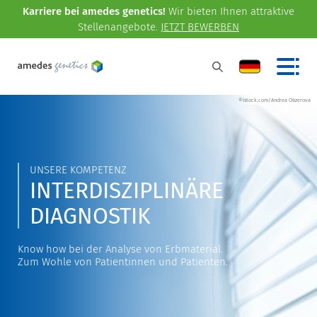
Karriere bei amedes genetics!
Wir bieten Ihnen attraktive
Stellenangebote.
JETZT BEWERBEN
©istock.com/Andrea Obzerova
UNSERE KOMPETENZ
INTERDISZIPLINÄRE
DIAGNOSTIK
Know how bei der Analyse von Erbmaterial.
Zum Wohle von Patientinnen und Patienten.