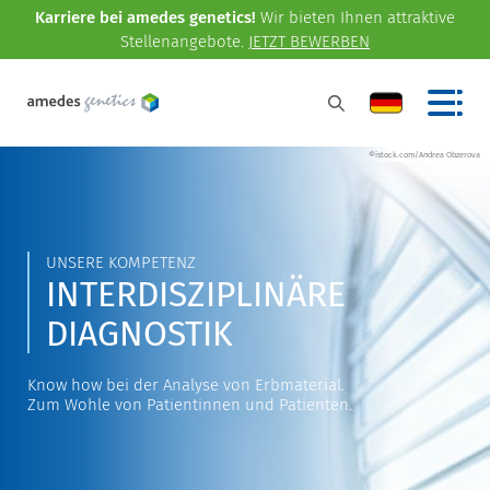
Karriere bei amedes genetics!
Wir bieten Ihnen attraktive
Stellenangebote.
JETZT BEWERBEN
©istock.com/Andrea Obzerova
UNSERE KOMPETENZ
INTERDISZIPLINÄRE
DIAGNOSTIK
Know how bei der Analyse von Erbmaterial.
Zum Wohle von Patientinnen und Patienten.