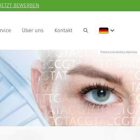
JETZT BEWERBEN
rvice
Über uns
Kontakt
©istock.com/Andrea Obzerova