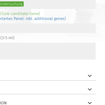
e Untersuchung
-/Core-canditate-Gene)
eitertes Panel: inkl. additional genes)
 (3-5 ml)
TION