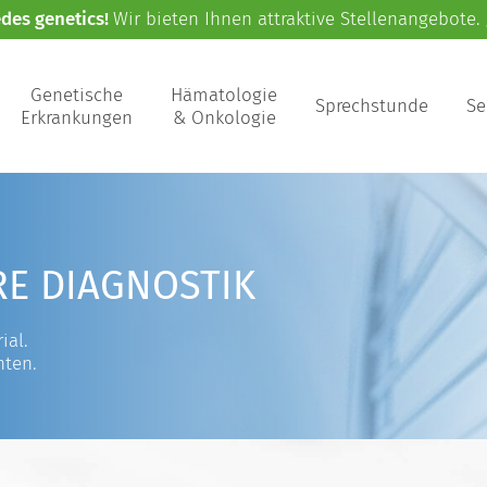
edes genetics!
Wir bieten Ihnen attraktive Stellenangebote.
Genetische
Hämatologie
Sprechstunde
Se
Erkrankungen
& Onkologie
RE DIAGNOSTIK
ial.
nten.