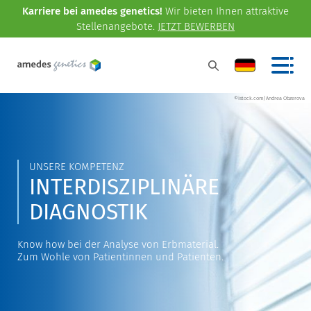
Karriere bei amedes genetics!
Wir bieten Ihnen attraktive
Stellenangebote.
JETZT BEWERBEN
©istock.com/Andrea Obzerova
UNSERE KOMPETENZ
INTERDISZIPLINÄRE
DIAGNOSTIK
Know how bei der Analyse von Erbmaterial.
Zum Wohle von Patientinnen und Patienten.