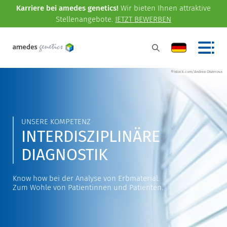
Karriere bei amedes genetics!
Wir bieten Ihnen attraktive
Stellenangebote.
JETZT BEWERBEN
©istock.com/Andrea Obzerova
UNSERE KOMPETENZ
INTERDISZIPLINÄRE
DIAGNOSTIK
Know how bei der Analyse von Erbmaterial.
Zum Wohle von Patientinnen und Patienten.