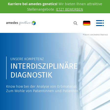
Karriere bei amedes genetics!
Wir bieten Ihnen attraktive
Stellenangebote.
JETZT BEWERBEN
©istock.com/Andrea Obzerova
UNSERE KOMPETENZ
INTERDISZIPLINÄRE
DIAGNOSTIK
Know how bei der Analyse von Erbmaterial.
Zum Wohle von Patientinnen und Patienten.