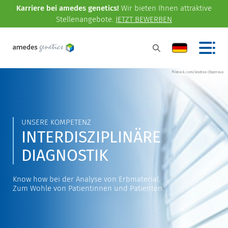
Karriere bei amedes genetics!
Wir bieten Ihnen attraktive
Stellenangebote.
JETZT BEWERBEN
©istock.com/Andrea Obzerova
UNSERE KOMPETENZ
INTERDISZIPLINÄRE
DIAGNOSTIK
Know how bei der Analyse von Erbmaterial.
Zum Wohle von Patientinnen und Patienten.