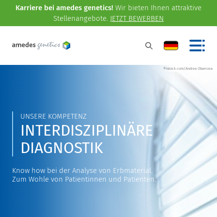
Karriere bei amedes genetics!
Wir bieten Ihnen attraktive
Stellenangebote.
JETZT BEWERBEN
©istock.com/Andrea Obzerova
UNSERE KOMPETENZ
INTERDISZIPLINÄRE
DIAGNOSTIK
Know how bei der Analyse von Erbmaterial.
Zum Wohle von Patientinnen und Patienten.