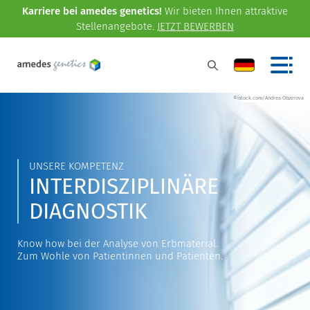
Karriere bei amedes genetics!
Wir bieten Ihnen attraktive
Stellenangebote.
JETZT BEWERBEN
©istock.com/Andrea Obzerova
UNSERE KOMPETENZ
INTERDISZIPLINÄRE
DIAGNOSTIK
Know how bei der Analyse von Erbmaterial.
Zum Wohle von Patientinnen und Patienten.