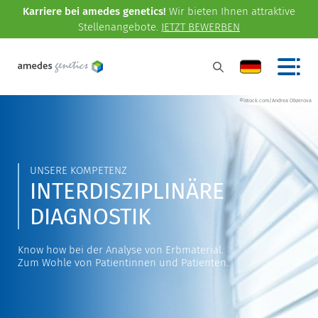
Karriere bei amedes genetics!
Wir bieten Ihnen attraktive
Stellenangebote.
JETZT BEWERBEN
©istock.com/Andrea Obzerova
UNSERE KOMPETENZ
INTERDISZIPLINÄRE
DIAGNOSTIK
Know how bei der Analyse von Erbmaterial.
Zum Wohle von Patientinnen und Patienten.