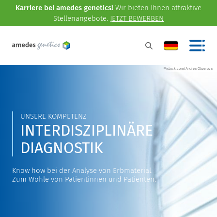
Karriere bei amedes genetics!
Wir bieten Ihnen attraktive
Stellenangebote.
JETZT BEWERBEN
©istock.com/Andrea Obzerova
UNSERE KOMPETENZ
INTERDISZIPLINÄRE
DIAGNOSTIK
Know how bei der Analyse von Erbmaterial.
Zum Wohle von Patientinnen und Patienten.