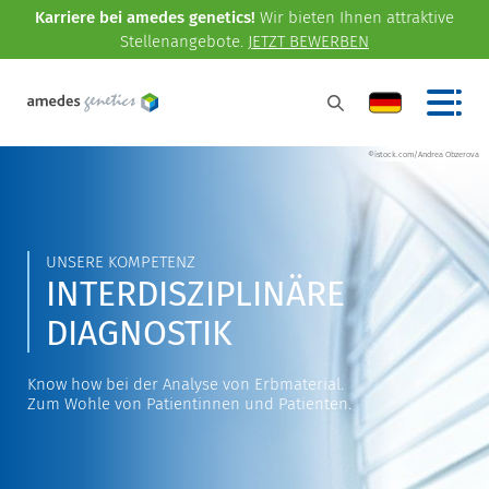
Karriere bei amedes genetics!
Wir bieten Ihnen attraktive
Stellenangebote.
JETZT BEWERBEN
©istock.com/Andrea Obzerova
UNSERE KOMPETENZ
INTERDISZIPLINÄRE
DIAGNOSTIK
Know how bei der Analyse von Erbmaterial.
Zum Wohle von Patientinnen und Patienten.