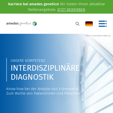
Karriere bei amedes genetics!
Wir bieten Ihnen attraktive
Stellenangebote.
JETZT BEWERBEN
©istock.com/Andrea Obzerova
UNSERE KOMPETENZ
INTERDISZIPLINÄRE
DIAGNOSTIK
Know how bei der Analyse von Erbmaterial.
Zum Wohle von Patientinnen und Patienten.