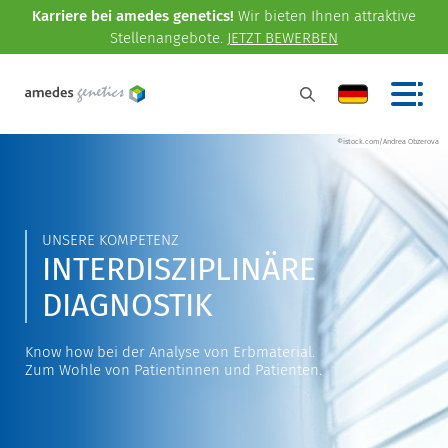
Karriere bei amedes genetics!
Wir bieten Ihnen attraktive
Stellenangebote.
JETZT BEWERBEN
©istock.com/Andrea Obzerova
UNSERE KOMPETENZ
INTERDISZIPLINÄRE
DIAGNOSTIK
Know how bei der Analyse von Erbmaterial.
Zum Wohle von Patientinnen und Patienten.