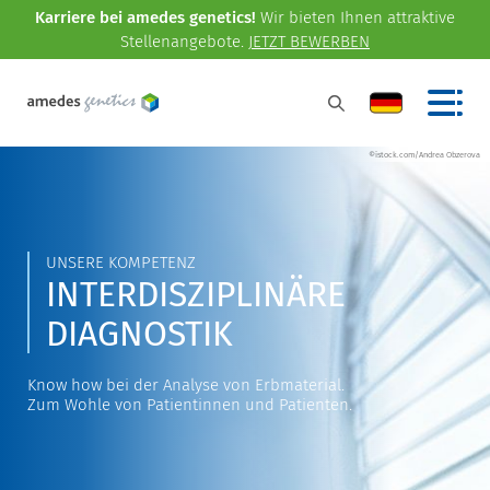
Karriere bei amedes genetics!
Wir bieten Ihnen attraktive
Stellenangebote.
JETZT BEWERBEN
©istock.com/Andrea Obzerova
UNSERE KOMPETENZ
INTERDISZIPLINÄRE
DIAGNOSTIK
Know how bei der Analyse von Erbmaterial.
Zum Wohle von Patientinnen und Patienten.