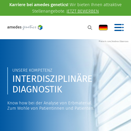
Karriere bei amedes genetics!
Wir bieten Ihnen attraktive
Stellenangebote.
JETZT BEWERBEN
©istock.com/Andrea Obzerova
UNSERE KOMPETENZ
INTERDISZIPLINÄRE
DIAGNOSTIK
Know how bei der Analyse von Erbmaterial.
Zum Wohle von Patientinnen und Patienten.