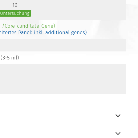
10
e Untersuchung
e-/Core-canditate-Gene)
eitertes Panel: inkl. additional genes)
 (3-5 ml)