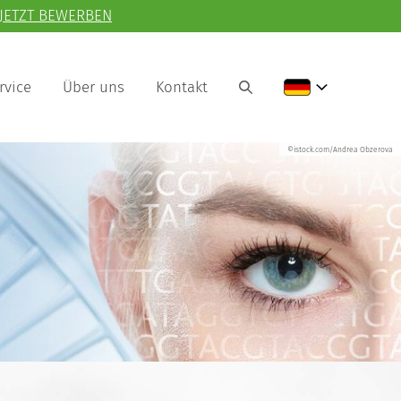
JETZT BEWERBEN
rvice
Über uns
Kontakt
©istock.com/Andrea Obzerova