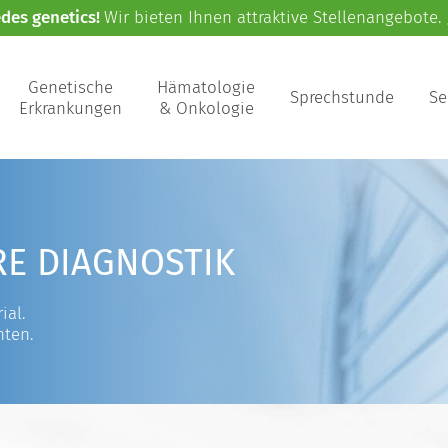
edes genetics!
Wir bieten Ihnen attraktive Stellenangebote.
Genetische
Hämatologie
Sprechstunde
Se
Erkrankungen
& Onkologie
RE DIAGNOSTIK
ial.
nten.