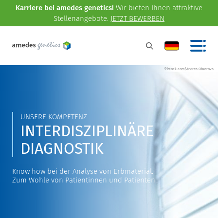
Karriere bei amedes genetics!
Wir bieten Ihnen attraktive
Stellenangebote.
JETZT BEWERBEN
©istock.com/Andrea Obzerova
UNSERE KOMPETENZ
INTERDISZIPLINÄRE
DIAGNOSTIK
Know how bei der Analyse von Erbmaterial.
Zum Wohle von Patientinnen und Patienten.