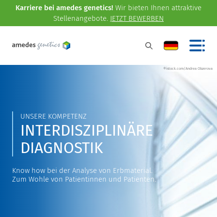
Karriere bei amedes genetics!
Wir bieten Ihnen attraktive
Stellenangebote.
JETZT BEWERBEN
©istock.com/Andrea Obzerova
UNSERE KOMPETENZ
INTERDISZIPLINÄRE
DIAGNOSTIK
Know how bei der Analyse von Erbmaterial.
Zum Wohle von Patientinnen und Patienten.