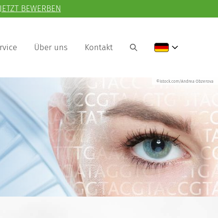
JETZT BEWERBEN
rvice
Über uns
Kontakt
©istock.com/Andrea Obzerova