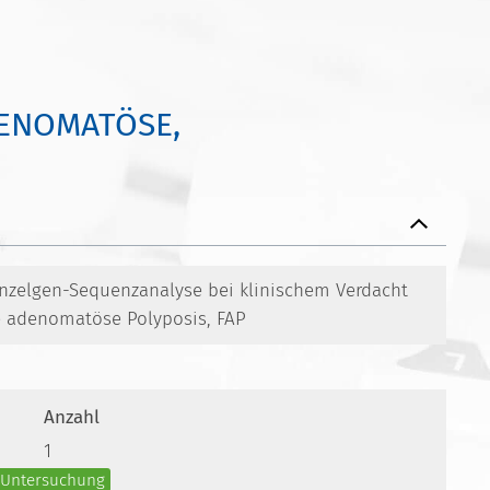
DENOMATÖSE,
Einzelgen-Sequenzanalyse bei klinischem Verdacht
re adenomatöse Polyposis, FAP
Anzahl
1
e Untersuchung