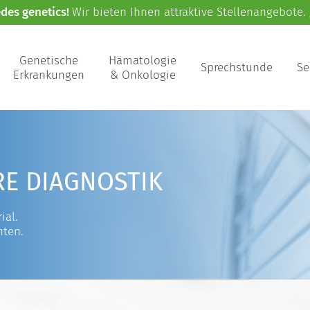
edes genetics!
Wir bieten Ihnen attraktive Stellenangebote.
Genetische
Hämatologie
Sprechstunde
Se
Erkrankungen
& Onkologie
RE DIAGNOSTIK
ial.
nten.