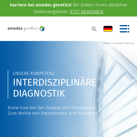
Karriere bei amedes genetics!
Wir bieten Ihnen attraktive
Stellenangebote.
JETZT BEWERBEN
©istock.com/Andrea Obzerova
UNSERE KOMPETENZ
INTERDISZIPLINÄRE
DIAGNOSTIK
Know how bei der Analyse von Erbmaterial.
Zum Wohle von Patientinnen und Patienten.