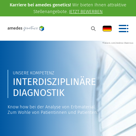
Karriere bei amedes genetics!
Wir bieten Ihnen attraktive
Stellenangebote.
JETZT BEWERBEN
©istock.com/Andrea Obzerova
UNSERE KOMPETENZ
INTERDISZIPLINÄRE
DIAGNOSTIK
Know how bei der Analyse von Erbmaterial.
Zum Wohle von Patientinnen und Patienten.