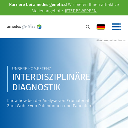
Karriere bei amedes genetics!
Wir bieten Ihnen attraktive
Stellenangebote.
JETZT BEWERBEN
©istock.com/Andrea Obzerova
UNSERE KOMPETENZ
INTERDISZIPLINÄRE
DIAGNOSTIK
Know how bei der Analyse von Erbmaterial.
Zum Wohle von Patientinnen und Patienten.