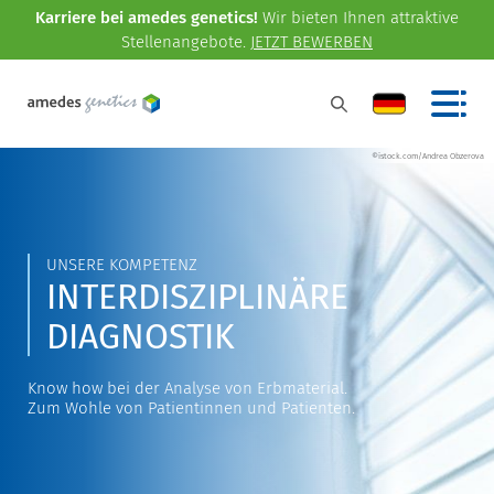
Karriere bei amedes genetics!
Wir bieten Ihnen attraktive
Stellenangebote.
JETZT BEWERBEN
©istock.com/Andrea Obzerova
UNSERE KOMPETENZ
INTERDISZIPLINÄRE
DIAGNOSTIK
Know how bei der Analyse von Erbmaterial.
Zum Wohle von Patientinnen und Patienten.