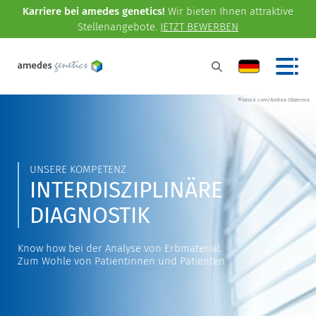
Karriere bei amedes genetics!
Wir bieten Ihnen attraktive
Stellenangebote.
JETZT BEWERBEN
©istock.com/Andrea Obzerova
UNSERE KOMPETENZ
INTERDISZIPLINÄRE
DIAGNOSTIK
Know how bei der Analyse von Erbmaterial.
Zum Wohle von Patientinnen und Patienten.