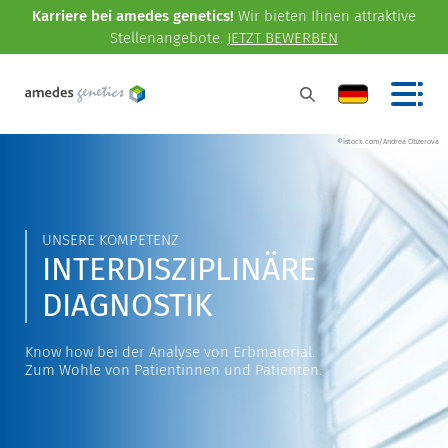
Karriere bei amedes genetics!
Wir bieten Ihnen attraktive
Stellenangebote.
JETZT BEWERBEN
©istock.com/Andrea Obzerova
UNSERE KOMPETENZ
INTERDISZIPLINÄRE
DIAGNOSTIK
Know how bei der Analyse von Erbmaterial.
Zum Wohle von Patientinnen und Patienten.