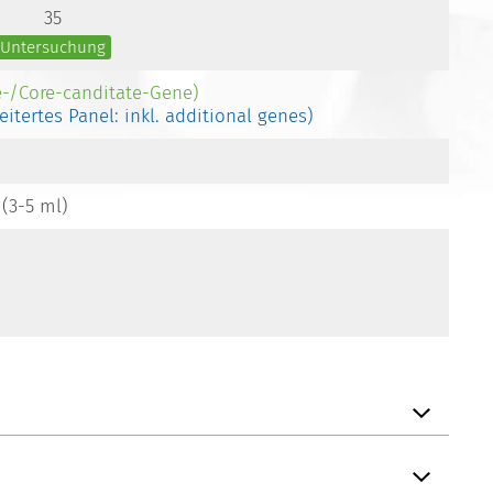
35
e Untersuchung
e-/Core-canditate-Gene)
eitertes Panel: inkl. additional genes)
 (3-5 ml)