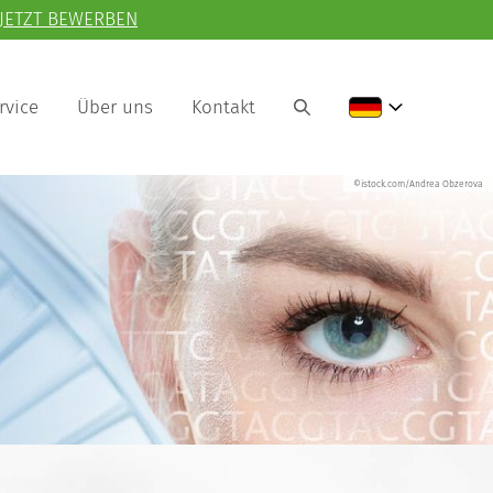
JETZT BEWERBEN
rvice
Über uns
Kontakt
©istock.com/Andrea Obzerova