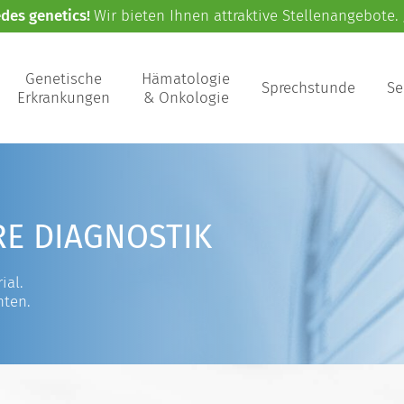
edes genetics!
Wir bieten Ihnen attraktive Stellenangebote.
Genetische
Hämatologie
Sprechstunde
Se
Erkrankungen
& Onkologie
RE DIAGNOSTIK
ial.
nten.