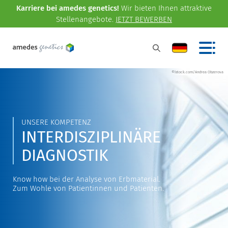
Karriere bei amedes genetics!
Wir bieten Ihnen attraktive
Stellenangebote.
JETZT BEWERBEN
©istock.com/Andrea Obzerova
UNSERE KOMPETENZ
INTERDISZIPLINÄRE
DIAGNOSTIK
Know how bei der Analyse von Erbmaterial.
Zum Wohle von Patientinnen und Patienten.