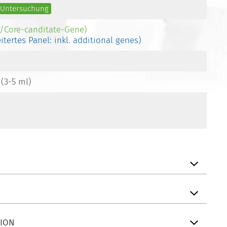
e Untersuchung
-/Core-canditate-Gene)
eitertes Panel: inkl. additional genes)
 (3-5 ml)
TION