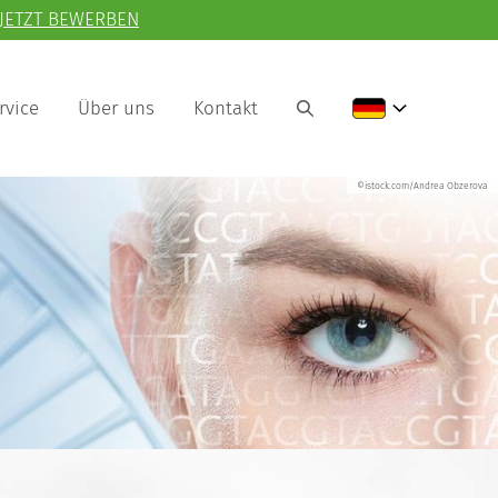
JETZT BEWERBEN
rvice
Über uns
Kontakt
©istock.com/Andrea Obzerova