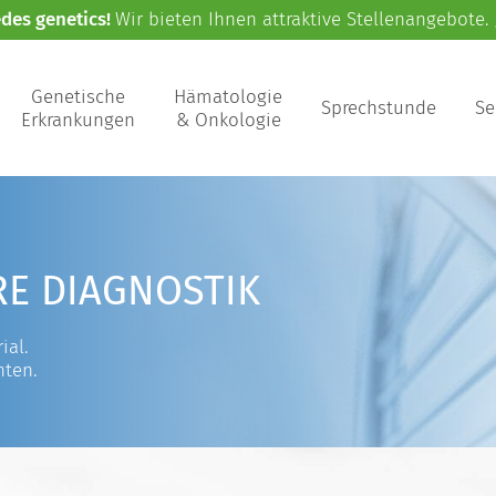
edes genetics!
Wir bieten Ihnen attraktive Stellenangebote.
Genetische
Hämatologie
Sprechstunde
Se
Erkrankungen
& Onkologie
RE DIAGNOSTIK
ial.
nten.