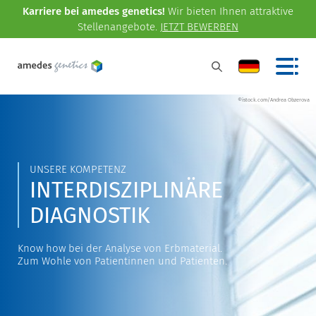
Karriere bei amedes genetics!
Wir bieten Ihnen attraktive
Stellenangebote.
JETZT BEWERBEN
©istock.com/Andrea Obzerova
UNSERE KOMPETENZ
INTERDISZIPLINÄRE
DIAGNOSTIK
Know how bei der Analyse von Erbmaterial.
Zum Wohle von Patientinnen und Patienten.