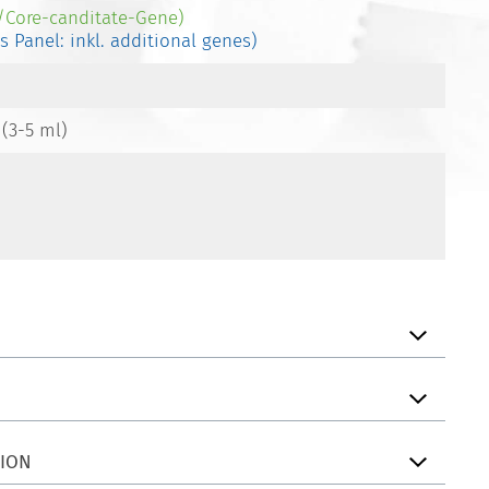
-/Core-canditate-Gene)
es Panel: inkl. additional genes)
 (3-5 ml)
TION