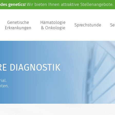
edes genetics!
Wir bieten Ihnen attraktive Stellenangebote.
Genetische
Hämatologie
Sprechstunde
Se
Erkrankungen
& Onkologie
RE DIAGNOSTIK
ial.
nten.