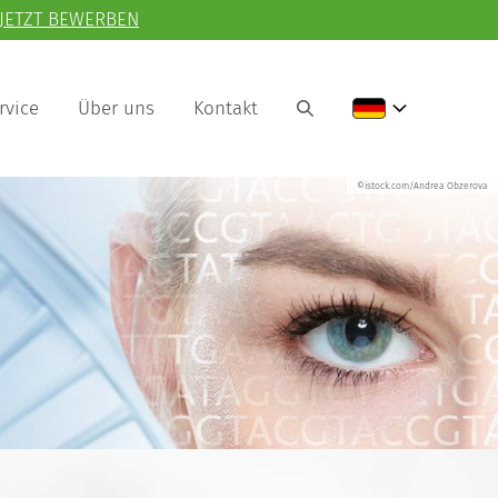
JETZT BEWERBEN
rvice
Über uns
Kontakt
©istock.com/Andrea Obzerova