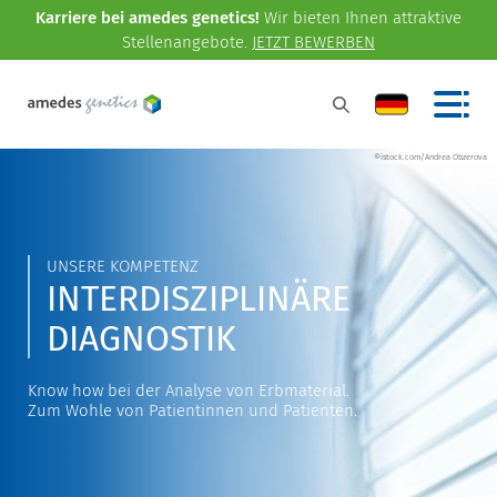
Karriere bei amedes genetics!
Wir bieten Ihnen attraktive
Stellenangebote.
JETZT BEWERBEN
©istock.com/Andrea Obzerova
UNSERE KOMPETENZ
INTERDISZIPLINÄRE
DIAGNOSTIK
Know how bei der Analyse von Erbmaterial.
Zum Wohle von Patientinnen und Patienten.