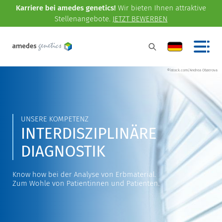
Karriere bei amedes genetics!
Wir bieten Ihnen attraktive
Stellenangebote.
JETZT BEWERBEN
©istock.com/Andrea Obzerova
UNSERE KOMPETENZ
INTERDISZIPLINÄRE
DIAGNOSTIK
Know how bei der Analyse von Erbmaterial.
Zum Wohle von Patientinnen und Patienten.