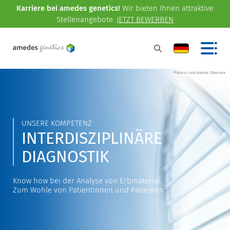
Karriere bei amedes genetics!
Wir bieten Ihnen attraktive
Stellenangebote.
JETZT BEWERBEN
©istock.com/Andrea Obzerova
UNSERE KOMPETENZ
INTERDISZIPLINÄRE
DIAGNOSTIK
Know how bei der Analyse von Erbmaterial.
Zum Wohle von Patientinnen und Patienten.