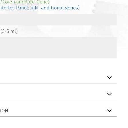
-/Core-canditate-Gene)
eitertes Panel: inkl. additional genes)
 (3-5 ml)
TION