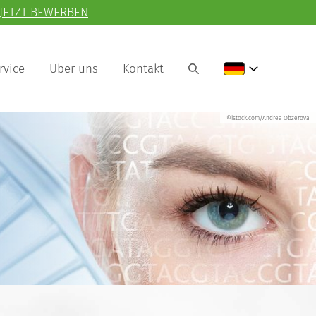
JETZT BEWERBEN
rvice
Über uns
Kontakt
©istock.com/Andrea Obzerova