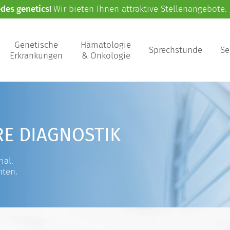
edes genetics!
Wir bieten Ihnen attraktive Stellenangebote.
Genetische
Hämatologie
Sprechstunde
Se
Erkrankungen
& Onkologie
RE DIAGNOSTIK
ial.
nten.