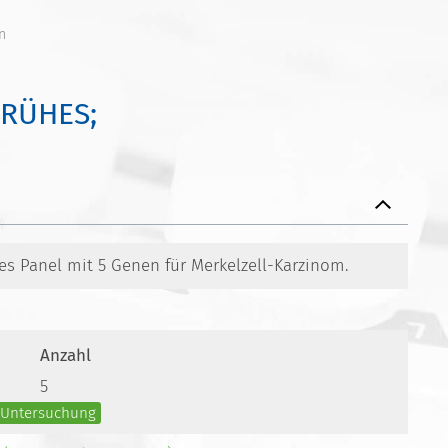
n
FRÜHES;
tes Panel mit 5 Genen für Merkelzell-Karzinom.
Anzahl
5
e Untersuchung