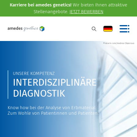
Karriere bei amedes genetics!
Wir bieten Ihnen attraktive
Stellenangebote.
JETZT BEWERBEN
©istock.com/Andrea Obzerova
UNSERE KOMPETENZ
INTERDISZIPLINÄRE
DIAGNOSTIK
Know how bei der Analyse von Erbmaterial.
Zum Wohle von Patientinnen und Patienten.