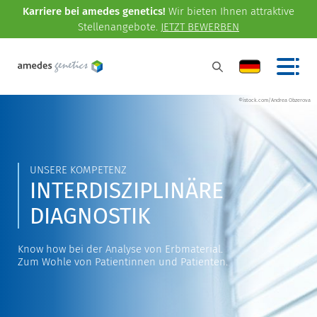
Karriere bei amedes genetics!
Wir bieten Ihnen attraktive
Stellenangebote.
JETZT BEWERBEN
©istock.com/Andrea Obzerova
UNSERE KOMPETENZ
INTERDISZIPLINÄRE
DIAGNOSTIK
Know how bei der Analyse von Erbmaterial.
Zum Wohle von Patientinnen und Patienten.