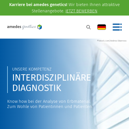
Karriere bei amedes genetics!
Wir bieten Ihnen attraktive
Stellenangebote.
JETZT BEWERBEN
©istock.com/Andrea Obzerova
UNSERE KOMPETENZ
INTERDISZIPLINÄRE
DIAGNOSTIK
Know how bei der Analyse von Erbmaterial.
Zum Wohle von Patientinnen und Patienten.