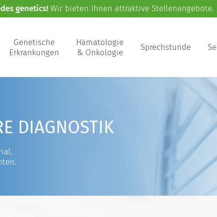
edes genetics!
Wir bieten Ihnen attraktive Stellenangebote.
Genetische
Hämatologie
Sprechstunde
Se
Erkrankungen
& Onkologie
RE DIAGNOSTIK
ial.
nten.