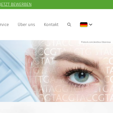
JETZT BEWERBEN
rvice
Über uns
Kontakt
©istock.com/Andrea Obzerova