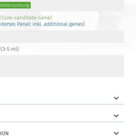
e Untersuchung
-/Core-canditate-Gene)
eitertes Panel: inkl. additional genes)
 (3-5 ml)
TION