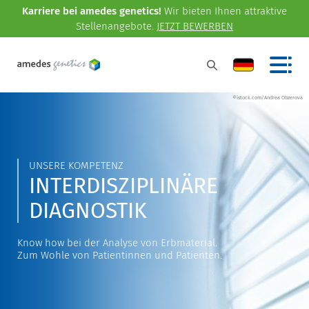
Karriere bei amedes genetics!
Wir bieten Ihnen attraktive
Stellenangebote.
JETZT BEWERBEN
©istock.com/Andrea Obzerova
UNSERE KOMPETENZ
INTERDISZIPLINÄRE
DIAGNOSTIK
Know how bei der Analyse von Erbmaterial.
Zum Wohle von Patientinnen und Patienten.